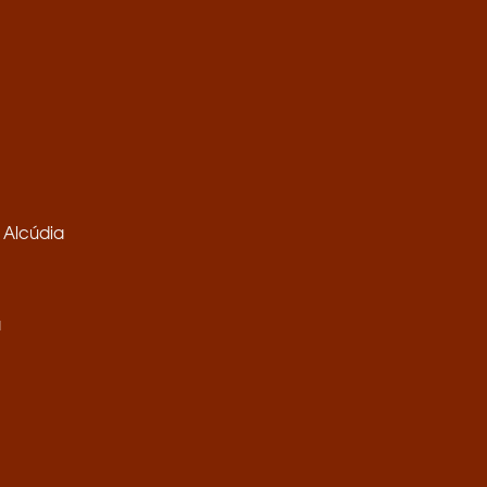
 Alcúdia
a