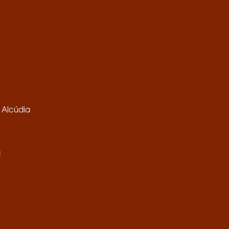
 Alcúdia
a